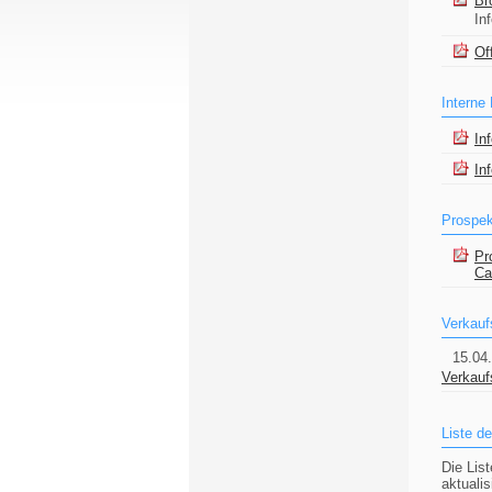
Br
In
Of
Interne
In
In
Prospek
Pr
Ca
Verkau
15.04
Verkau
Liste d
Die Lis
aktuali