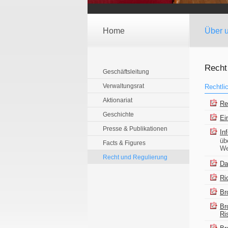
Home
Über 
Recht
Geschäftsleitung
Verwaltungsrat
Rechtli
Aktionariat
Re
Geschichte
Ei
Presse & Publikationen
In
üb
Facts & Figures
We
Recht und Regulierung
Da
Ri
Br
Br
Ri