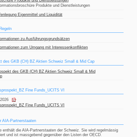
oschüre Produkte und Dienstleistungen
formationsbroschüre Produkte und Dienstleistungen
fenlegung Eigenmittel und Liquidität
 Regeln
formationen zu Ausführungsgrundsätzen
formationen zum Umgang mit Interessenkonflikten
t des GKB (CH) BZ Aktien Schweiz Small & Mid Cap
ospekt des GKB (CH) BZ Aktien Schweiz Small & Mid
p
fsprospekt_BZ Fine Funds_UCITS VI
.2026
fsprospekt_BZ Fine Funds_UCITS VI
er AIA-Partnerstaaten
te enthält die AIA-Partnerstaaten der Schweiz. Sie wird regelmässig
siert und ist massgebend gegenüber den Listen der OECD.